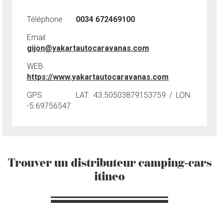
Téléphone
0034 672469100
Email
gijon@yakartautocaravanas.com
WEB
https://www.yakartautocaravanas.com
GPS
LAT. 43.50503879153759 / LON.
-5.69756547
Trouver un distributeur camping-cars
itineo