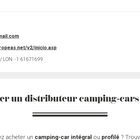
ail.com
opeas.net/v2/inicio.asp
/ LON. -1.61671699
er un distributeur camping-cars 
ez acheter un
camping-car intégral
ou
profilé
? Trouv