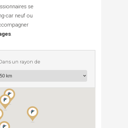
ssionnaires se
ing-car neuf ou
 accompagner
yages
.
Dans un rayon de