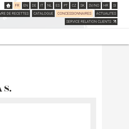
FR
EN
DE
IT
NL
ES
PT
CZ
SK
SV/NO
HR
SI
IVRE DE RECETTES
CATALOGUE
CONCESSIONNAIRES
ACTUALITES
SERVICE RELATION CLIENTS
 S.