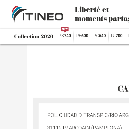
Liberté et
moments parta
NEW
Collection 2026
PS
740
PF
600
PC
640
PJ
700
CA
POL. CIUDAD D. TRANSP. C/RIO ARG
31119 IMARCOAIN (PAMPLONA)