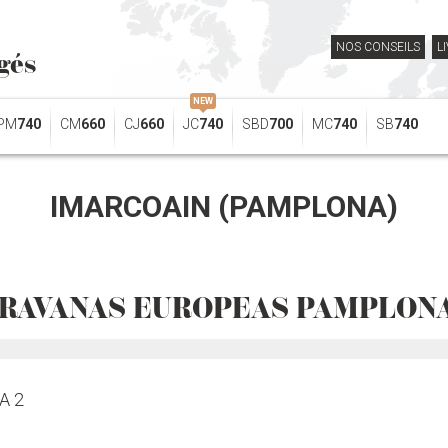
NOS CONSEILS
L
gés
NEW
PM
740
CM
660
CJ
660
JC
740
SBD
700
MC
740
SB
740
IMARCOAIN (PAMPLONA)
RAVANAS EUROPEAS PAMPLONA
A 2