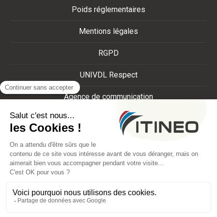
Poids réglementaires
Mentions légales
RGPD
UNIVDL Respect
Agence de communication
Crédits
Plan du site
Van Dreamer
-
Camping-car
-
Mobilhome
-
Fourgon camping-car
* POUR
OBTENIR LE PRIX EXACT
DES MODÈLES COMMERCIALISÉS