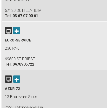
67120 DUTTLENHEIM
Tel.
03 67 07 00 61
EURO-SERVICE
230 RN6
69800 ST PRIEST
Tel.
0478905722
AZUR 72
13 Boulevard Sirius
72230 Moncé-en-Belin