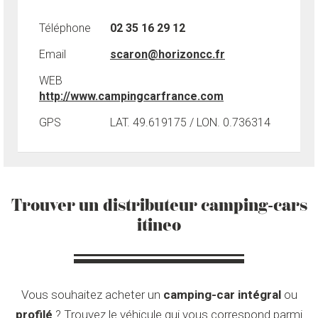
Téléphone
02 35 16 29 12
Email
scaron@horizoncc.fr
WEB
http://www.campingcarfrance.com
GPS
LAT. 49.619175 / LON. 0.736314
Trouver un distributeur camping-cars
itineo
Vous souhaitez acheter un
camping-car intégral
ou
profilé
? Trouvez le véhicule qui vous correspond parmi